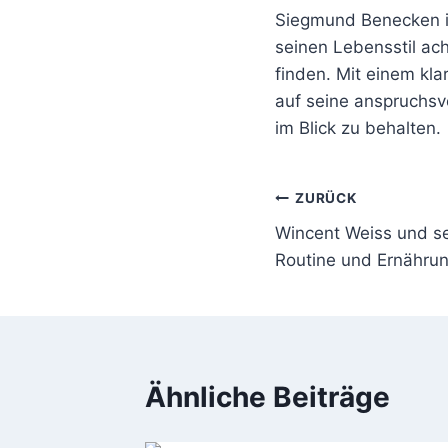
Siegmund Benecken is
seinen Lebensstil ac
finden. Mit einem kla
auf seine anspruchsvo
im Blick zu behalten.
Beitragsnavi
ZURÜCK
Wincent Weiss und se
Routine und Ernähru
Ähnliche Beiträge