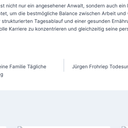
t nicht nur ein angesehener Anwalt, sondern auch ein
htet, um die bestmögliche Balance zwischen Arbeit und
r strukturierten Tagesablauf und einer gesunden Ernähru
lle Karriere zu konzentrieren und gleichzeitig seine pe
gation
ine Familie Tägliche
Jürgen Frohriep Todesu
ng