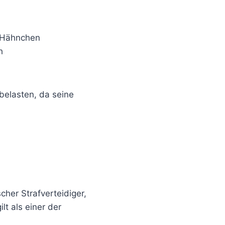
r Hähnchen
h
belasten, da seine
her Strafverteidiger,
lt als einer der