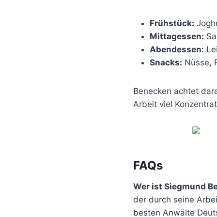
Frühstück:
Joghu
Mittagessen:
Sal
Abendessen:
Lei
Snacks:
Nüsse, F
Benecken achtet dara
Arbeit viel Konzentra
FAQs
Wer ist Siegmund B
der durch seine Arbei
besten Anwälte Deut