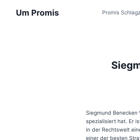
Zum
Um Promis
Inhalt
Promis Schlagz
springen
Siegm
Siegmund Benecken Wi
spezialisiert hat. Er 
in der Rechtswelt ei
einer der besten Str