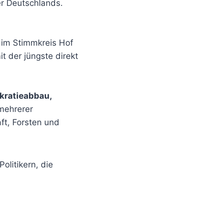
er Deutschlands.
 im Stimmkreis Hof
 der jüngste direkt
okratieabbau,
 mehrerer
ft, Forsten und
olitikern, die