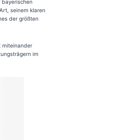
r bayerischen
Art, seinem klaren
nes der größten
tt miteinander
rtungsträgern im