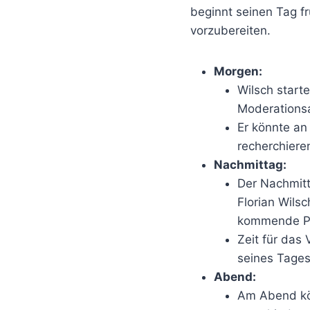
beginnt seinen Tag 
vorzubereiten.
Morgen:
Wilsch start
Moderations
Er könnte an
recherchieren
Nachmittag:
Der Nachmitt
Florian Wils
kommende Pr
Zeit für das
seines Tages
Abend:
Am Abend kön