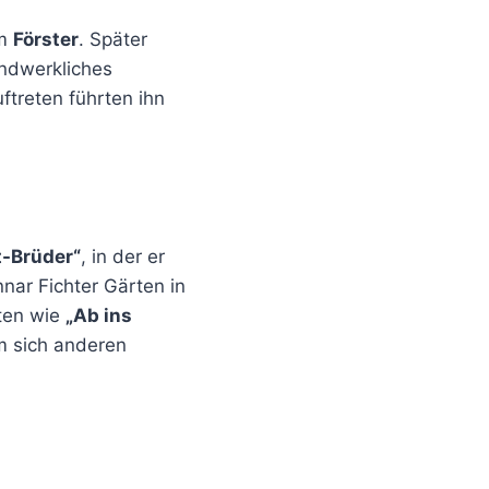
um
Förster
. Später
andwerkliches
ftreten führten ihn
t-Brüder“
, in der er
ar Fichter Gärten in
ten wie
„Ab ins
um sich anderen