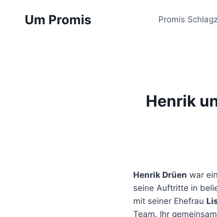
Zum
Um Promis
Inhalt
Promis Schlagz
springen
Henrik un
Henrik Drüen
war ein
seine Auftritte in be
mit seiner Ehefrau
Li
Team. Ihr gemeinsame