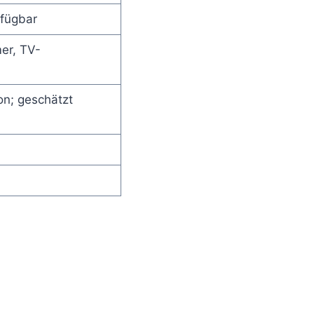
rfügbar
er, TV-
on; geschätzt