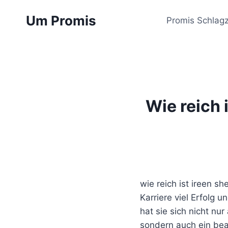
Zum
Um Promis
Inhalt
Promis Schlagz
springen
Wie reich 
wie reich ist ireen s
Karriere viel Erfolg u
hat sie sich nicht nu
sondern auch ein be