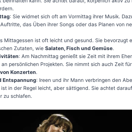
 beinhalten kann. Sie achtet darauf, körperlich aktiv zu
rdern.
ttag
: Sie widmet sich oft am Vormittag ihrer Musik. Daz
 Auftritte, das Üben ihrer Songs oder das Planen von 
as Mittagessen ist oft leicht und gesund. Sie bevorzug
ischen Zutaten, wie
Salaten, Fisch und Gemüse
.
vitäten
: Am Nachmittag genießt sie Zeit mit ihrem Eh
 an persönlichen Projekten. Sie nimmt sich auch Zeit fü
 von Konzerten
.
d Entspannung
: Ireen und ihr Mann verbringen den Ab
t in der Regel leicht, aber sättigend. Sie achtet darau
r zu schlafen.