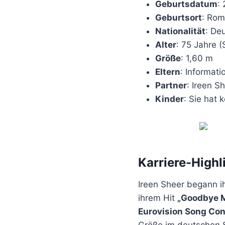
Geburtsdatum
:
Geburtsort
: Rom
Nationalität
: De
Alter
: 75 Jahre 
Größe
: 1,60 m
Eltern
: Informati
Partner
: Ireen S
Kinder
: Sie hat 
Karriere-Highl
Ireen Sheer begann ih
ihrem Hit
„Goodbye 
Eurovision Song Con
Größe im deutschen 