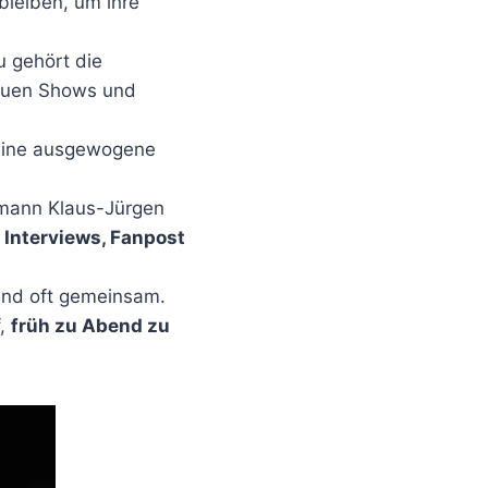
 bleiben, um ihre
u gehört die
neuen Shows und
t eine ausgewogene
emann Klaus-Jürgen
r
Interviews, Fanpost
end oft gemeinsam.
f,
früh zu Abend zu