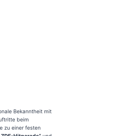
onale Bekanntheit mit
ftritte beim
 zu einer festen
„ZDF-Hitparade“
und