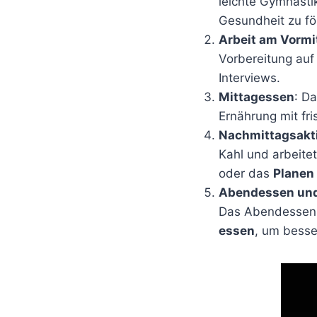
leichte Gymnastik
Gesundheit zu fö
Arbeit am Vormi
Vorbereitung auf
Interviews.
Mittagessen
: D
Ernährung mit fr
Nachmittagsakti
Kahl und arbeitet
oder das
Planen
Abendessen un
Das Abendessen is
essen
, um besse