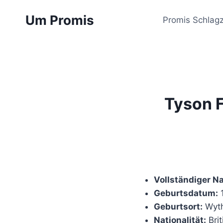
Zum
Um Promis
Inhalt
Promis Schlagz
springen
Tyson F
Vollständiger N
Geburtsdatum:
1
Geburtsort:
Wyth
Nationalität:
Brit