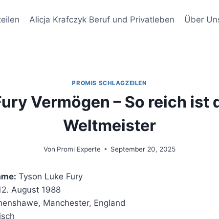
eilen
Alicja Krafczyk Beruf und Privatleben
Über Un
PROMIS SCHLAGZEILEN
ury Vermögen – So reich ist 
Weltmeister
Von
Promi Experte
September 20, 2025
ame:
Tyson Luke Fury
2. August 1988
enshawe, Manchester, England
isch