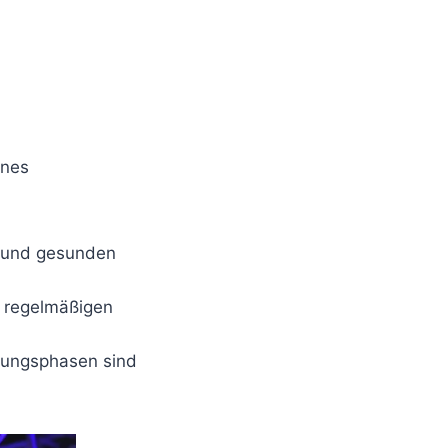
enes
n und gesunden
m regelmäßigen
olungsphasen sind