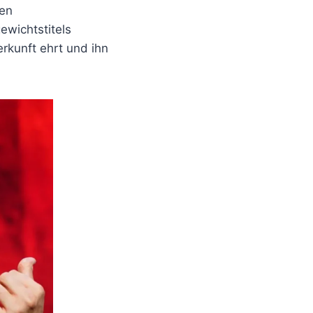
ien
wichtstitels
erkunft ehrt und ihn