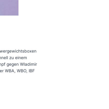
chwergewichtsboxen
hnell zu einem
mpf gegen Wladimir
der WBA, WBO, IBF