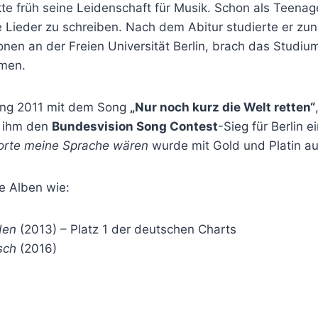
e früh seine Leidenschaft für Musik. Schon als Teenage
e Lieder zu schreiben. Nach dem Abitur studierte er zu
gionen an der Freien Universität Berlin, brach das Studi
dmen.
ang 2011 mit dem Song
„Nur noch kurz die Welt retten“
d ihm den
Bundesvision Song Contest
-Sieg für Berlin e
rte meine Sprache wären
wurde mit Gold und Platin a
he Alben wie:
den
(2013) – Platz 1 der deutschen Charts
sch
(2016)