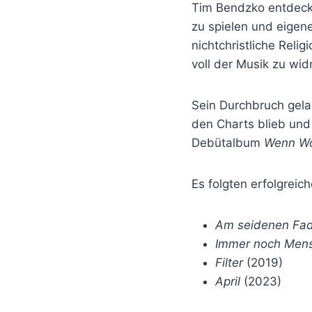
Tim Bendzko entdeckt
zu spielen und eigen
nichtchristliche Reli
voll der Musik zu wi
Sein Durchbruch gel
den Charts blieb un
Debütalbum
Wenn Wo
Es folgten erfolgreic
Am seidenen Fa
Immer noch Men
Filter
(2019)
April
(2023)