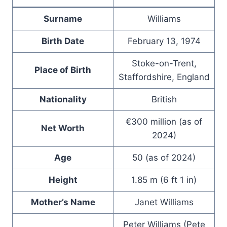
Surname
Williams
Birth Date
February 13, 1974
Stoke-on-Trent,
Place of Birth
Staffordshire, England
Nationality
British
€300 million (as of
Net Worth
2024)
Age
50 (as of 2024)
Height
1.85 m (6 ft 1 in)
Mother’s Name
Janet Williams
Peter Williams (Pete