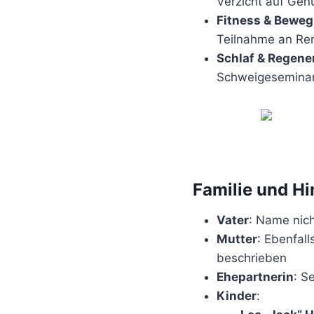
Verzicht auf Gen
Fitness & Bewe
Teilnahme an R
Schlaf & Regene
Schweigeseminare
Familie und Hi
Vater
: Name nich
Mutter
: Ebenfal
beschrieben
Ehepartnerin
: S
Kinder
: