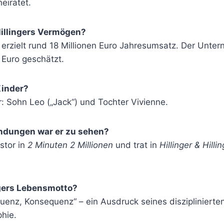
eiratet.
Hillingers Vermögen?
r erzielt rund 18 Millionen Euro Jahresumsatz. Der Unt
 Euro geschätzt.
Kinder?
r: Sohn Leo („Jack“) und Tochter Vivienne.
ndungen war er zu sehen?
stor in
2 Minuten 2 Millionen
und trat in
Hillinger & Hilli
ngers Lebensmotto?
enz, Konsequenz“ – ein Ausdruck seines disziplinierte
phie.