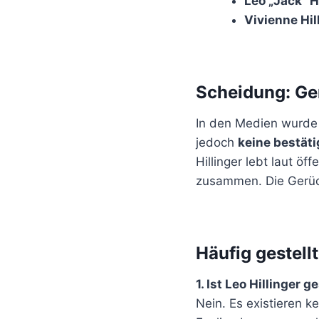
Leo „Jack“ H
Vivienne Hil
Scheidung: Ge
In den Medien wurde 
jedoch
keine bestäti
Hillinger lebt laut öf
zusammen. Die Gerüc
Häufig gestell
1. Ist Leo Hillinger 
Nein. Es existieren k