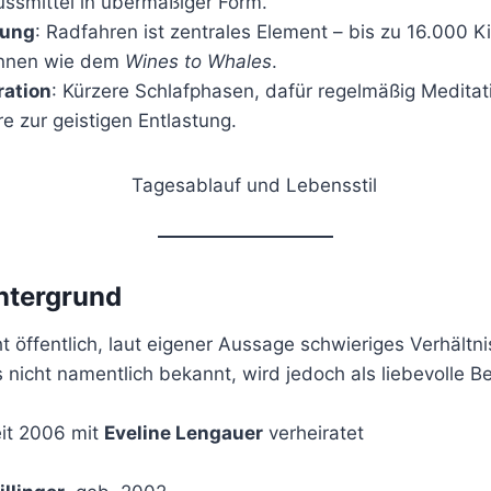
ussmittel in übermäßiger Form.
gung
: Radfahren ist zentrales Element – bis zu 16.000 Ki
ennen wie dem
Wines to Whales
.
ration
: Kürzere Schlafphasen, dafür regelmäßig Medita
 zur geistigen Entlastung.
ntergrund
t öffentlich, laut eigener Aussage schwieriges Verhältn
ls nicht namentlich bekannt, wird jedoch als liebevolle 
eit 2006 mit
Eveline Lengauer
verheiratet