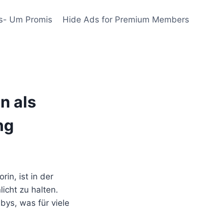
s- Um Promis
Hide Ads for Premium Members
n als
ng
in, ist in der
icht zu halten.
ys, was für viele