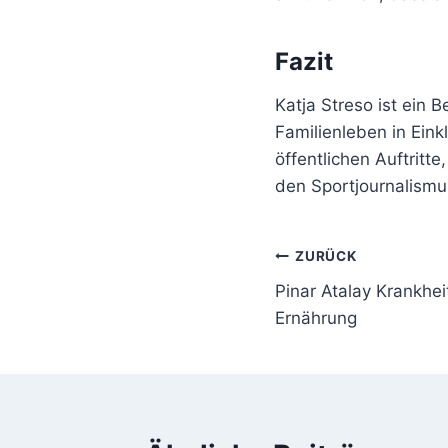
Fazit
Katja Streso ist ein B
Familienleben in Eink
öffentlichen Auftritte
den Sportjournalismu
Beitragsnavi
ZURÜCK
Pinar Atalay Krankhe
Ernährung