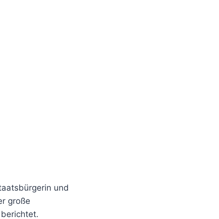
taatsbürgerin und
er große
berichtet.