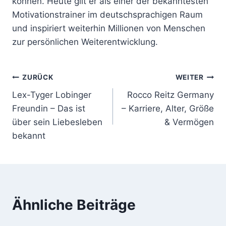
können. Heute gilt er als einer der bekanntesten
Motivationstrainer im deutschsprachigen Raum
und inspiriert weiterhin Millionen von Menschen
zur persönlichen Weiterentwicklung.
Beitragsnavigation
ZURÜCK
WEITER
Lex-Tyger Lobinger
Rocco Reitz Germany
Freundin – Das ist
– Karriere, Alter, Größe
über sein Liebesleben
& Vermögen
bekannt
Ähnliche Beiträge