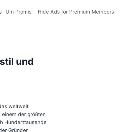
s- Um Promis
Hide Ads for Premium Members
til und
as weltweit
u einem der größten
lich Hunderttausende
der Gründer