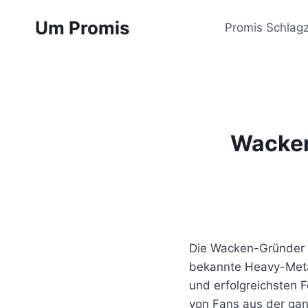
Zum
Um Promis
Inhalt
Promis Schlagz
springen
Wacken
Die Wacken-Gründer 
bekannte Heavy-Metal
und erfolgreichsten F
von Fans aus der ga