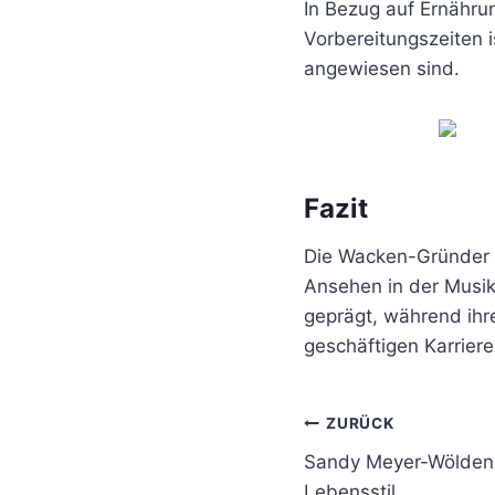
In Bezug auf Ernährun
Vorbereitungszeiten i
angewiesen sind.
Fazit
Die Wacken-Gründer 
Ansehen in der Musikw
geprägt, während ihr
geschäftigen Karrier
Beitragsnavi
ZURÜCK
Sandy Meyer-Wölden 
Lebensstil