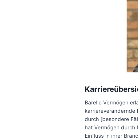
Karriereübersi
Barello Vermögen erl
karriereverändernde E
durch [besondere Fäh
hat Vermögen durch k
Einfluss in ihrer Bran