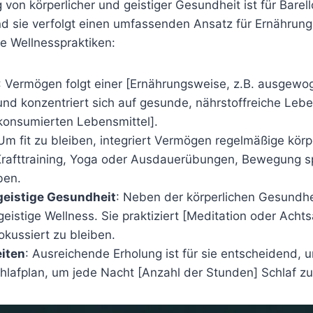
 von körperlicher und geistiger Gesundheit ist für Bare
d sie verfolgt einen umfassenden Ansatz für Ernährung u
re Wellnesspraktiken:
: Vermögen folgt einer [Ernährungsweise, z.B. ausgew
und konzentriert sich auf gesunde, nährstoffreiche Lebe
konsumierten Lebensmittel].
 Um fit zu bleiben, integriert Vermögen regelmäßige körpe
 Krafttraining, Yoga oder Ausdauerübungen, Bewegung sp
ben.
geistige Gesundheit
: Neben der körperlichen Gesundh
eistige Wellness. Sie praktiziert [Meditation oder Acht
okussiert zu bleiben.
iten
: Ausreichende Erholung ist für sie entscheidend, 
chlafplan, um jede Nacht [Anzahl der Stunden] Schlaf 