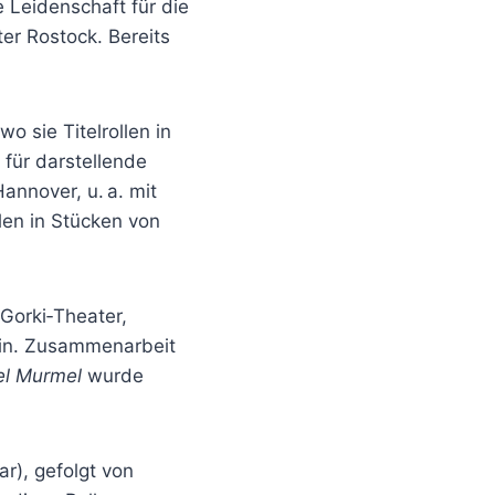
 Leidenschaft für die
r Rostock. Bereits
 sie Titelrollen in
 für darstellende
annover, u. a. mit
len in Stücken von
‑Gorki‑Theater,
lin. Zusammenarbeit
l Murmel
wurde
), gefolgt von