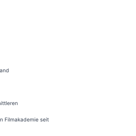
land
ittleren
en Filmakademie seit