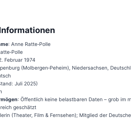
 Informationen
Name
: Anne Ratte‑Polle
Ratte‑Polle
 2. Februar 1974
ppenburg (Molbergen‑Peheim), Niedersachsen, Deutsch
utsch
Stand: Juli 2025)
m
ermögen
: Öffentlich keine belastbaren Daten – grob im m
ereich geschätzt
lerin (Theater, Film & Fernsehen); Mitglied der Deutsch