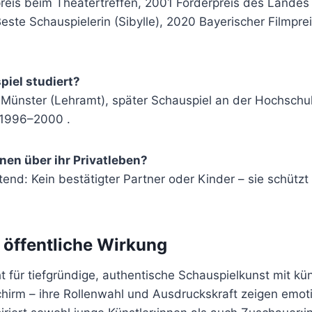
preis beim Theatertreffen, 2001 Förderpreis des Lande
este Schauspielerin (Sibylle), 2020 Bayerischer Filmpr
piel studiert?
Münster (Lehramt), später Schauspiel an der Hochschul
 1996–2000 .
onen über ihr Privatleben?
ltend: Kein bestätigter Partner oder Kinder – sie schützt
 öffentliche Wirkung
t für tiefgründige, authentische Schauspielkunst mit küns
hirm – ihre Rollenwahl und Ausdruckskraft zeigen emot