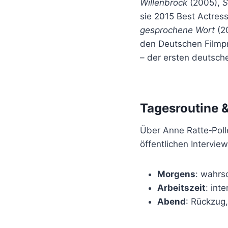
Willenbrock
(2005),
S
sie 2015 Best Actress
gesprochene Wort
(20
den Deutschen Filmpr
– der ersten deutschen
Tagesroutine &
Über Anne Ratte‑Polle
öffentlichen Interview
Morgens
: wahrs
Arbeitszeit
: int
Abend
: Rückzug