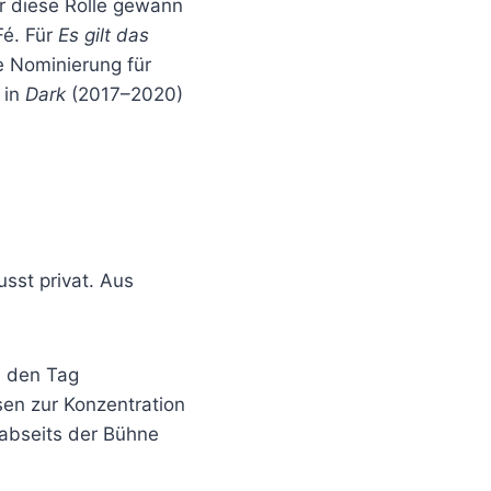
r diese Rolle gewann
Fé. Für
Es gilt das
e Nominierung für
 in
Dark
(2017–2020)
sst privat. Aus
n den Tag
sen zur Konzentration
abseits der Bühne