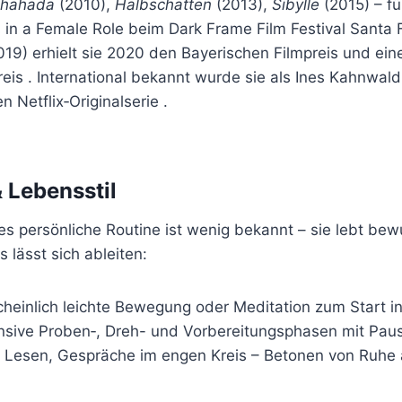
hahada
(2010),
Halbschatten
(2013),
Sibylle
(2015) – fü
 in a Female Role beim Dark Frame Film Festival Santa 
19) erhielt sie 2020 den Bayerischen Filmpreis und ein
eis . International bekannt wurde sie als Ines Kahnwald
 Netflix‑Originalserie .
 Lebensstil
s persönliche Routine ist wenig bekannt – sie lebt bewu
s lässt sich ableiten:
cheinlich leichte Bewegung oder Meditation zum Start i
ensive Proben‑, Dreh- und Vorbereitungsphasen mit Pau
, Lesen, Gespräche im engen Kreis – Betonen von Ruhe 