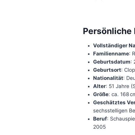
Persönliche
Vollständiger 
Familienname
: 
Geburtsdatum
:
Geburtsort
: Clo
Nationalität
: De
Alter
: 51 Jahre (
Größe
: ca. 168 c
Geschätztes V
sechsstelligen B
Beruf
: Schauspie
2005