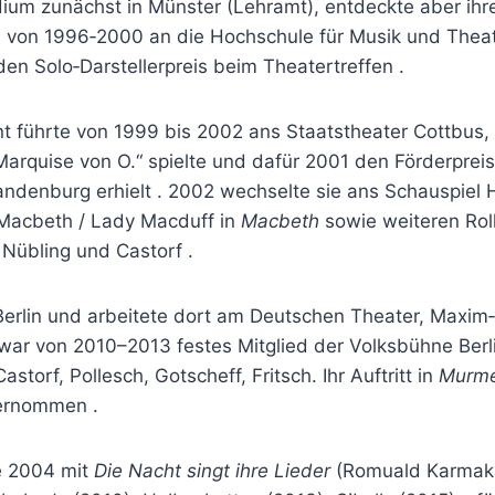
ium zunächst in Münster (Lehramt), entdeckte aber ihre
von 1996‑2000 an die Hochschule für Musik und Theate
 den Solo‑Darstellerpreis beim Theatertreffen .
 führte von 1999 bis 2002 ans Staatstheater Cottbus, wo
e Marquise von O.“ spielte und dafür 2001 den Förderpreis
ndenburg erhielt . 2002 wechselte sie ans Schauspiel H
 Macbeth / Lady Macduff in
Macbeth
sowie weiteren Rol
 Nübling und Castorf .
 Berlin und arbeitete dort am Deutschen Theater, Maxim
war von 2010–2013 festes Mitglied der Volksbühne Ber
storf, Pollesch, Gotscheff, Fritsch. Ihr Auftritt in
Murme
ernommen .
ie 2004 mit
Die Nacht singt ihre Lieder
(Romuald Karmakar